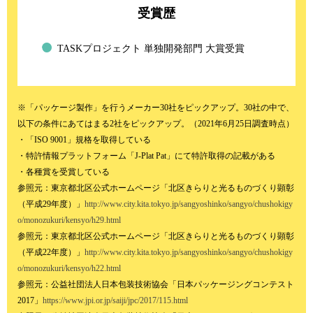
受賞歴
TASKプロジェクト 単独開発部門 大賞受賞
※「パッケージ製作」を行うメーカー30社をピックアップ。30社の中で、
以下の条件にあてはまる2社をピックアップ。（2021年6月25日調査時点）
・「ISO 9001」規格を取得している
・特許情報プラットフォーム「J-Plat Pat」にて特許取得の記載がある
・各種賞を受賞している
参照元：東京都北区公式ホームページ「北区きらりと光るものづくり顕彰
（平成29年度）」
http://www.city.kita.tokyo.jp/sangyoshinko/sangyo/chushokigy
o/monozukuri/kensyo/h29.html
参照元：東京都北区公式ホームページ「北区きらりと光るものづくり顕彰
（平成22年度）」
http://www.city.kita.tokyo.jp/sangyoshinko/sangyo/chushokigy
o/monozukuri/kensyo/h22.html
参照元：公益社団法人日本包装技術協会「日本パッケージングコンテスト
2017」
https://www.jpi.or.jp/saiji/jpc/2017/115.html