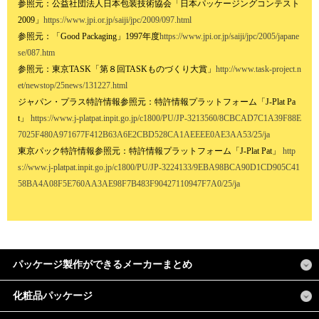
参照元：公益社団法人日本包装技術協会「日本パッケージングコンテスト
2009」
https://www.jpi.or.jp/saiji/jpc/2009/097.html
参照元：「Good Packaging」1997年度
https://www.jpi.or.jp/saiji/jpc/2005/japane
se/087.htm
参照元：東京TASK「第８回TASKものづくり大賞」
http://www.task-project.n
et/newstop/25news/131227.html
ジャパン・プラス特許情報参照元：特許情報プラットフォーム「J-Plat Pa
t」
https://www.j-platpat.inpit.go.jp/c1800/PU/JP-3213560/8CBCAD7C1A39F88E
7025F480A971677F412B63A6E2CBD528CA1AEEEE0AE3AA53/25/ja
東京パック特許情報参照元：特許情報プラットフォーム「J-Plat Pat」
http
s://www.j-platpat.inpit.go.jp/c1800/PU/JP-3224133/9EBA98BCA90D1CD905C41
58BA4A08F5E760AA3AE98F7B483F90427110947F7A0/25/ja
パッケージ製作ができるメーカーまとめ
化粧品パッケージ