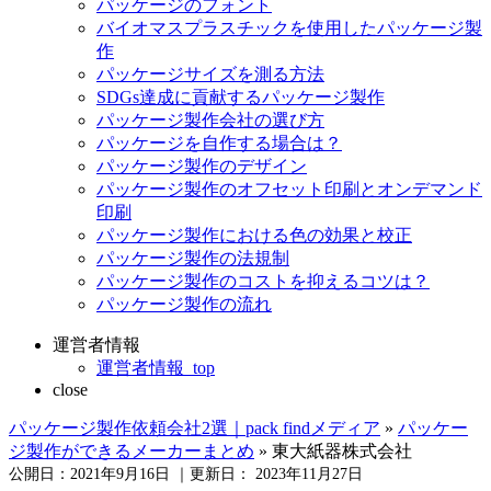
パッケージのフォント
バイオマスプラスチックを使用したパッケージ製
作
パッケージサイズを測る方法
SDGs達成に貢献するパッケージ製作
パッケージ製作会社の選び方
パッケージを自作する場合は？
パッケージ製作のデザイン
パッケージ製作のオフセット印刷とオンデマンド
印刷
パッケージ製作における色の効果と校正
パッケージ製作の法規制
パッケージ製作のコストを抑えるコツは？
パッケージ製作の流れ
運営者情報
運営者情報_top
close
パッケージ製作依頼会社2選｜pack findメディア
»
パッケー
ジ製作ができるメーカーまとめ
»
東大紙器株式会社
公開日：
2021年9月16日
｜更新日：
2023年11月27日