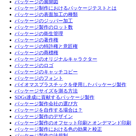
パッケージの展開図
パッケージ制作におけるパッケージテストとは
パッケージの表面加工の種類
パッケージのジッパー加工
パッケージ製作のロット数
パッケージの衛生管理
パッケージの著作権
パッケージの特許権と意匠権
パッケージの商標権
パッケージのオリジナルキャラクター
パッケージのロゴ
パッケージのキャッチコピー
パッケージのフォント
バイオマスプラスチックを使用したパッケージ製作
パッケージサイズを測る方法
SDGs達成に貢献するパッケージ製作
パッケージ製作会社の選び方
パッケージを自作する場合は？
パッケージ製作のデザイン
パッケージ製作のオフセット印刷とオンデマンド印刷
パッケージ製作における色の効果と校正
パッケージ製作の法規制