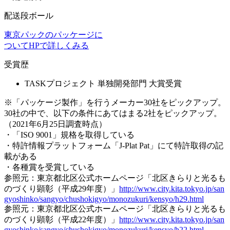
配送段ボール
東京パックのパッケージに
ついてHPで詳しくみる
受賞歴
TASKプロジェクト 単独開発部門 大賞受賞
※「パッケージ製作」を行うメーカー30社をピックアップ。
30社の中で、以下の条件にあてはまる2社をピックアップ。
（2021年6月25日調査時点）
・「ISO 9001」規格を取得している
・特許情報プラットフォーム「J-Plat Pat」にて特許取得の記
載がある
・各種賞を受賞している
参照元：東京都北区公式ホームページ「北区きらりと光るも
のづくり顕彰（平成29年度）」
http://www.city.kita.tokyo.jp/san
gyoshinko/sangyo/chushokigyo/monozukuri/kensyo/h29.html
参照元：東京都北区公式ホームページ「北区きらりと光るも
のづくり顕彰（平成22年度）」
http://www.city.kita.tokyo.jp/san
gyoshinko/sangyo/chushokigyo/monozukuri/kensyo/h22.html