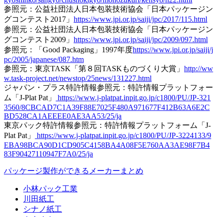
参照元：公益社団法人日本包装技術協会「日本パッケージン
グコンテスト2017」
https://www.jpi.or.jp/saiji/jpc/2017/115.html
参照元：公益社団法人日本包装技術協会「日本パッケージン
グコンテスト2009」
https://www.jpi.or.jp/saiji/jpc/2009/097.html
参照元：「Good Packaging」1997年度
https://www.jpi.or.jp/saiji/j
pc/2005/japanese/087.htm
参照元：東京TASK「第８回TASKものづくり大賞」
http://ww
w.task-project.net/newstop/25news/131227.html
ジャパン・プラス特許情報参照元：特許情報プラットフォー
ム「J-Plat Pat」
https://www.j-platpat.inpit.go.jp/c1800/PU/JP-321
3560/8CBCAD7C1A39F88E7025F480A971677F412B63A6E2C
BD528CA1AEEEE0AE3AA53/25/ja
東京パック特許情報参照元：特許情報プラットフォーム「J-
Plat Pat」
https://www.j-platpat.inpit.go.jp/c1800/PU/JP-3224133/9
EBA98BCA90D1CD905C4158BA4A08F5E760AA3AE98F7B4
83F90427110947F7A0/25/ja
パッケージ製作ができるメーカーまとめ
小林パック工業
川田紙工
シナノ紙工