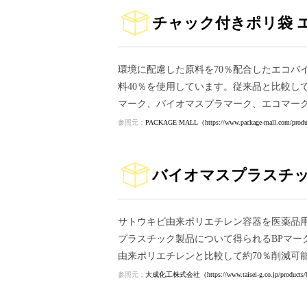
チャック付きポリ袋 
環境に配慮した原料を70％配合したエコバ
料40％を使用しています。従来品と比較して
マーク、バイオマスプラマーク、エコマー
参照元：
PACKAGE MALL（https://www.package-mall.com/produ
バイオマスプラスチ
サトウキビ由来ポリエチレン容器を医薬品用
プラスチック製品について得られるBPマー
由来ポリエチレンと比較して約70％削減可
参照元：
大成化工株式会社（https://www.taisei-g.co.jp/products/