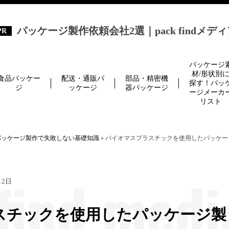
パッケージ製作依頼会社2選｜pack findメデ
パッケージ
材/形状別
食品パッケー
配送・通販パ
部品・精密機
探す！パッ
ジ
ッケージ
器パッケージ
ージメーカ
リスト
パッケージ製作で失敗しない基礎知識
»
バイオマスプラスチックを使用したパッケー
12日
スチックを使用したパッケージ製