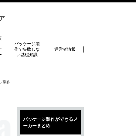
ィア
素
に
パッケージ製
ケ
作で失敗しな
運営者情報
ー
い基礎知識
ジ製作
パッケージ製作ができるメ
ーカーまとめ