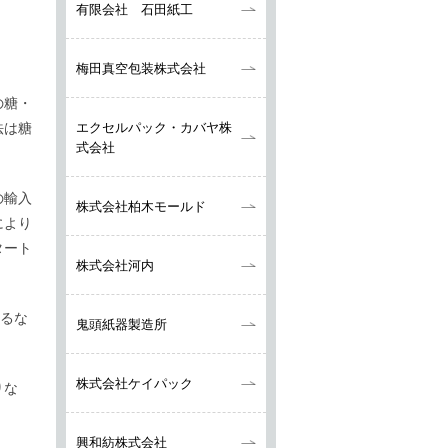
有限会社 石田紙工
梅田真空包装株式会社
の糖・
エクセルパック・カバヤ株
法は糖
式会社
の輸入
株式会社柏木モールド
により
タート
株式会社河内
きるな
鬼頭紙器製造所
株式会社ケイパック
りな
興和紡株式会社