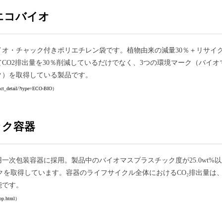
エコバイオ
イオ・チャック付きポリエチレン袋です。植物由来の減量30％＋リサイ
CO2排出量を30％削減しているだけでなく、3つの環境マーク（バイオ
ク）を取得している製品です。
ct_detail/?type=ECO-BIO）
ック容器
一次包装容器に採用。製品中のバイオマスプラスチック度が25.0wt%
クを取得しています。容器のライフサイクル全体におけるCO₂排出量は
能です。
bp.html）