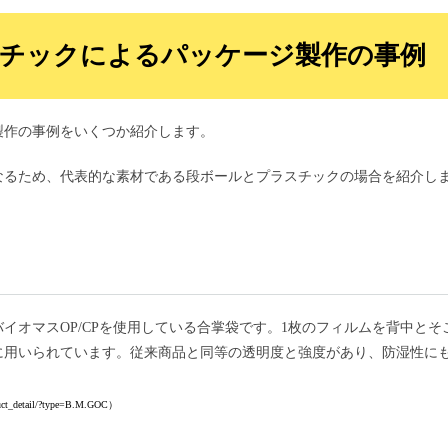
チックによるパッケージ製作の事例
製作の事例をいくつか紹介します。
なるため、代表的な素材である段ボールとプラスチックの場合を紹介し
イオマスOP/CPを使用している合掌袋です。1枚のフィルムを背中とそ
に用いられています。従来商品と同等の透明度と強度があり、防湿性に
ct_detail/?type=B.M.GOC）