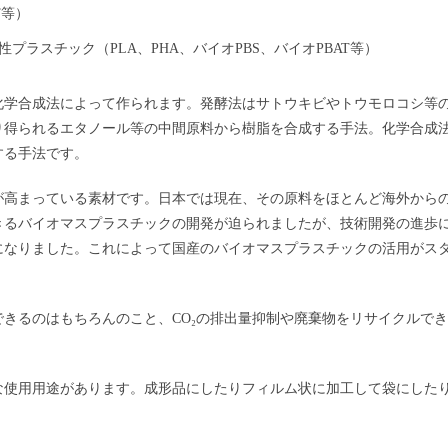
T等）
プラスチック（PLA、PHA、バイオPBS、バイオPBAT等）
化学合成法によって作られます。発酵法はサトウキビやトウモロコシ等
り得られるエタノール等の中間原料から樹脂を合成する手法。化学合成
する手法です。
が高まっている素材です。日本では現在、その原料をほとんど海外から
きるバイオマスプラスチックの開発が迫られましたが、技術開発の進歩
になりました。これによって国産のバイオマスプラスチックの活用がス
きるのはもちろんのこと、CO₂の排出量抑制や廃棄物をリサイクルで
な使用用途があります。成形品にしたりフィルム状に加工して袋にした