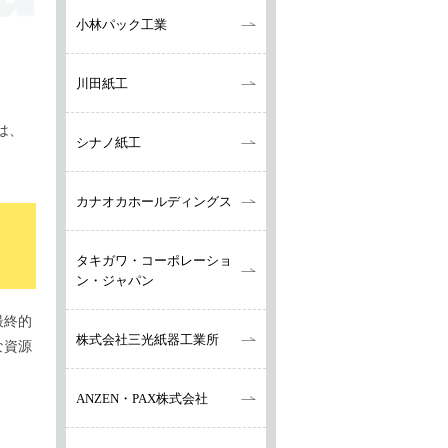
小林パック工業
川田紙工
は、
シナノ紙工
カナオカ
ホールディングス
タキガワ・
コーポレーショ
ン・
ジャパン
最終的
株式会社三光紙器工業所
な資源
ANZEN・PAX株式会社