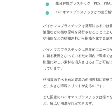
生分解性プラスチック（PBS、PBA
バイオマスプラスチックかつ生分解性
バイオマスプラスチックは発酵法あるいは
油脂などの植物原料を発行させることによ
や油脂などの植物原料から樹脂を化学合成
バイオマスプラスチックは世界的にニーズ
に頼る状況となっているため国内で調達で
樹脂に対しい素材を混入させる加工が可能
しています。
枯渇資源である石油資源の使用抑制に貢献で
ど、大きな環境メリットがあるのです。
また国産のバイオマスプラスチックは様々
ど、幅広い用途が想定できます。