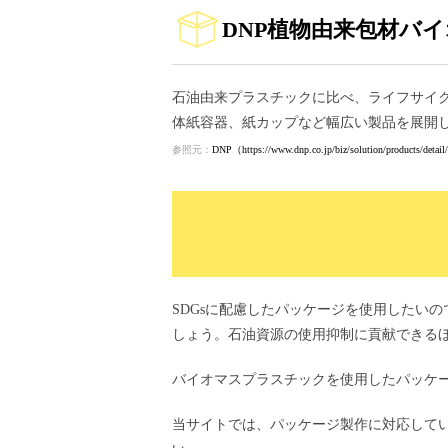
DNP植物由来包材バ
石油由来プラスチックに比べ、ライフサイク
体紙容器、紙カップなど幅広い製品を展開
参照元：
DNP（https://www.dnp.co.jp/biz/solution/products/deta
SDGsに配慮したパッケージを使用したい
しょう。石油資源の使用抑制に貢献できるほ
バイオマスプラスチックを使用したパッケ
当サイトでは、パッケージ製作に対応して