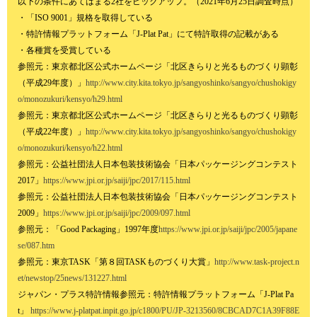
以下の条件にあてはまる2社をピックアップ。（2021年6月25日調査時点）
・「ISO 9001」規格を取得している
・特許情報プラットフォーム「J-Plat Pat」にて特許取得の記載がある
・各種賞を受賞している
参照元：東京都北区公式ホームページ「北区きらりと光るものづくり顕彰
（平成29年度）」
http://www.city.kita.tokyo.jp/sangyoshinko/sangyo/chushokigy
o/monozukuri/kensyo/h29.html
参照元：東京都北区公式ホームページ「北区きらりと光るものづくり顕彰
（平成22年度）」
http://www.city.kita.tokyo.jp/sangyoshinko/sangyo/chushokigy
o/monozukuri/kensyo/h22.html
参照元：公益社団法人日本包装技術協会「日本パッケージングコンテスト
2017」
https://www.jpi.or.jp/saiji/jpc/2017/115.html
参照元：公益社団法人日本包装技術協会「日本パッケージングコンテスト
2009」
https://www.jpi.or.jp/saiji/jpc/2009/097.html
参照元：「Good Packaging」1997年度
https://www.jpi.or.jp/saiji/jpc/2005/japane
se/087.htm
参照元：東京TASK「第８回TASKものづくり大賞」
http://www.task-project.n
et/newstop/25news/131227.html
ジャパン・プラス特許情報参照元：特許情報プラットフォーム「J-Plat Pa
t」
https://www.j-platpat.inpit.go.jp/c1800/PU/JP-3213560/8CBCAD7C1A39F88E