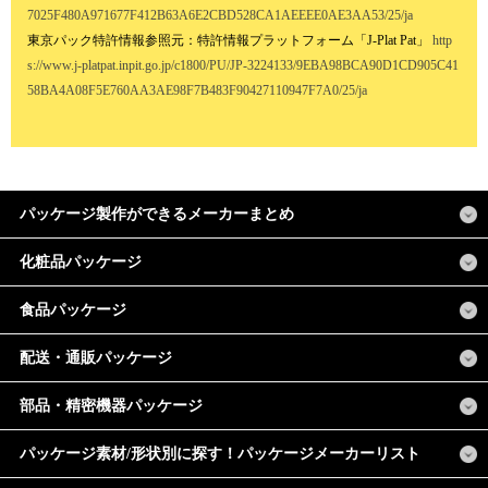
7025F480A971677F412B63A6E2CBD528CA1AEEEE0AE3AA53/25/ja
東京パック特許情報参照元：特許情報プラットフォーム「J-Plat Pat」
http
s://www.j-platpat.inpit.go.jp/c1800/PU/JP-3224133/9EBA98BCA90D1CD905C41
58BA4A08F5E760AA3AE98F7B483F90427110947F7A0/25/ja
パッケージ製作ができるメーカーまとめ
化粧品パッケージ
食品パッケージ
配送・通販パッケージ
部品・精密機器パッケージ
パッケージ素材/形状別に探す！パッケージメーカーリスト