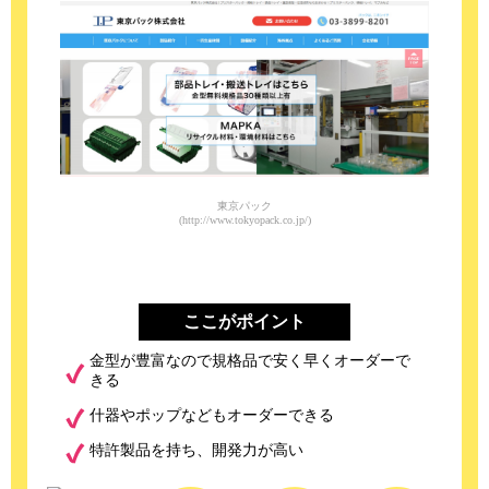
東京パック
(http://www.tokyopack.co.jp/)
ここがポイント
金型が豊富なので規格品で安く早くオーダーで
きる
什器やポップなどもオーダーできる
特許製品を持ち、開発力が高い