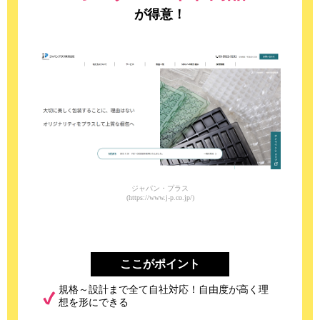
が得意！
ジャパン・プラス
(https://www.j-p.co.jp/)
ここがポイント
規格～設計まで全て自社対応！自由度が高く理
想を形にできる