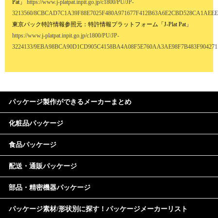
Pat」
https://www.j-platpat.inpit.go.jp/c1800/PU/JP-
3213560/8CBCAD7C1A39F88E7025F480A971677F412B63A6E2CBD528CA1AEEEE
東京パック特許情報参照元：特許情報プラットフォーム「J-Plat Pat」
https://www.j-platpat.inpit.go.jp/c1800/PU/JP-
3224133/9EBA98BCA90D1CD905C4158BA4A08F5E760AA3AE98F7B483F90427110
パッケージ製作ができるメーカーまとめ
化粧品パッケージ
食品パッケージ
配送・通販パッケージ
部品・精密機器パッケージ
パッケージ素材/形状別に探す！パッケージメーカーリスト