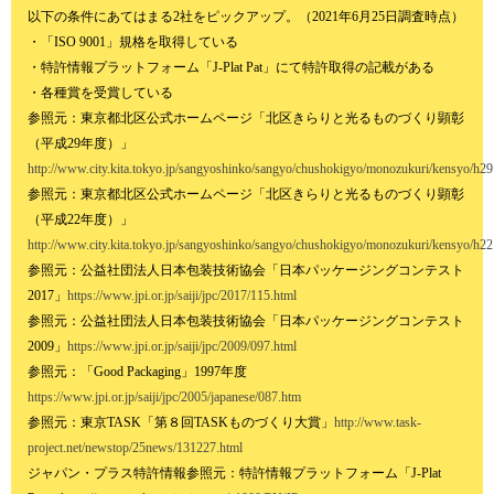
以下の条件にあてはまる2社をピックアップ。（2021年6月25日調査時点）
・「ISO 9001」規格を取得している
・特許情報プラットフォーム「J-Plat Pat」にて特許取得の記載がある
・各種賞を受賞している
参照元：東京都北区公式ホームページ「北区きらりと光るものづくり顕彰
（平成29年度）」
http://www.city.kita.tokyo.jp/sangyoshinko/sangyo/chushokigyo/monozukuri/kensyo/h29
参照元：東京都北区公式ホームページ「北区きらりと光るものづくり顕彰
（平成22年度）」
http://www.city.kita.tokyo.jp/sangyoshinko/sangyo/chushokigyo/monozukuri/kensyo/h22
参照元：公益社団法人日本包装技術協会「日本パッケージングコンテスト
2017」
https://www.jpi.or.jp/saiji/jpc/2017/115.html
参照元：公益社団法人日本包装技術協会「日本パッケージングコンテスト
2009」
https://www.jpi.or.jp/saiji/jpc/2009/097.html
参照元：「Good Packaging」1997年度
https://www.jpi.or.jp/saiji/jpc/2005/japanese/087.htm
参照元：東京TASK「第８回TASKものづくり大賞」
http://www.task-
project.net/newstop/25news/131227.html
ジャパン・プラス特許情報参照元：特許情報プラットフォーム「J-Plat