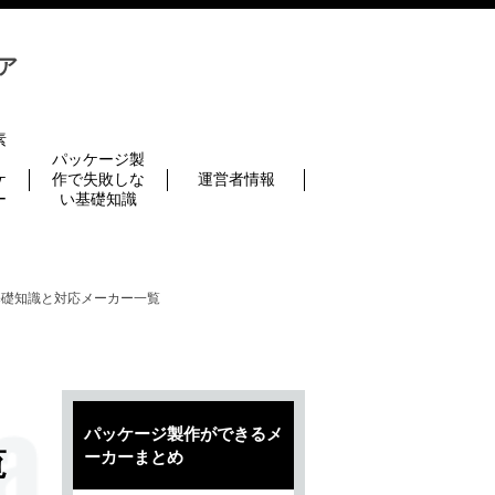
ィア
素
に
パッケージ製
ケ
作で失敗しな
運営者情報
ー
い基礎知識
基礎知識と対応メーカー一覧
パッケージ製作ができるメ
覧
ーカーまとめ