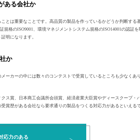
力がある会社か
ることは重要なことです。高品質の製品を作っているかどうか判断する
規格のISO9001、環境マネジメントシステム規格のISO14001の認証を
う証明になります。
社か
のメーカーの中には数々のコンテストで受賞しているところも少なくあ
ィクス賞、日本商工会議所会頭賞、経済産業大臣賞やディースクープ・
の受賞歴がある会社なら要求通りの製品をつくる対応力があるといえる
対応力のある