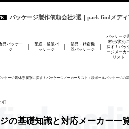
パッケージ製作依頼会社2選｜pack findメデ
パッケージ
材/形状別
食品パッケー
配送・通販パ
部品・精密機
探す！パッ
ジ
ッケージ
器パッケージ
ージメーカ
リスト
パッケージ素材/形状別に探す！パッケージメーカーリスト
»
段ボールパッケージの
23日
ジの基礎知識と対応メーカー一