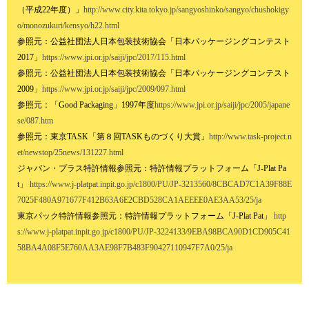
（平成22年度）」
http://www.city.kita.tokyo.jp/sangyoshinko/sangyo/chushokigy
o/monozukuri/kensyo/h22.html
参照元：公益社団法人日本包装技術協会「日本パッケージングコンテスト
2017」
https://www.jpi.or.jp/saiji/jpc/2017/115.html
参照元：公益社団法人日本包装技術協会「日本パッケージングコンテスト
2009」
https://www.jpi.or.jp/saiji/jpc/2009/097.html
参照元：「Good Packaging」1997年度
https://www.jpi.or.jp/saiji/jpc/2005/japane
se/087.htm
参照元：東京TASK「第８回TASKものづくり大賞」
http://www.task-project.n
et/newstop/25news/131227.html
ジャパン・プラス特許情報参照元：特許情報プラットフォーム「J-Plat Pa
t」
https://www.j-platpat.inpit.go.jp/c1800/PU/JP-3213560/8CBCAD7C1A39F88E
7025F480A971677F412B63A6E2CBD528CA1AEEEE0AE3AA53/25/ja
東京パック特許情報参照元：特許情報プラットフォーム「J-Plat Pat」
http
s://www.j-platpat.inpit.go.jp/c1800/PU/JP-3224133/9EBA98BCA90D1CD905C41
58BA4A08F5E760AA3AE98F7B483F90427110947F7A0/25/ja