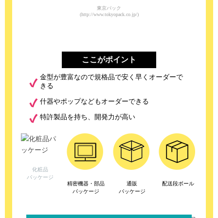
東京パック
(http://www.tokyopack.co.jp/)
ここがポイント
金型が豊富なので規格品で安く早くオーダーで
きる
什器やポップなどもオーダーできる
特許製品を持ち、開発力が高い
化粧品
パッケージ
精密機器・部品
通販
配送段ボール
パッケージ
パッケージ