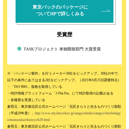
東京パックのパッケージに
ついてHPで詳しくみる
受賞歴
TASKプロジェクト 単独開発部門 大賞受賞
※「パッケージ製作」を行うメーカー30社をピックアップ。30社の中で、
以下の条件にあてはまる2社をピックアップ。（2021年6月25日調査時点）
・「ISO 9001」規格を取得している
・特許情報プラットフォーム「J-Plat Pat」にて特許取得の記載がある
・各種賞を受賞している
参照元：東京都北区公式ホームページ「北区きらりと光るものづくり顕彰
（平成29年度）」
http://www.city.kita.tokyo.jp/sangyoshinko/sangyo/chushokigy
o/monozukuri/kensyo/h29.html
参照元：東京都北区公式ホームページ「北区きらりと光るものづくり顕彰