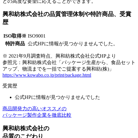
どの高度な要望に応えることができます。
興和紡株式会社の品質管理体制や特許商品、受賞
歴
ISO取得※
ISO9001
特許商品
公式HPに情報が見つかりませんでした。
※ 2021年9月調査時点、興和紡株式会社公式HPより
参照元：興和紡株式会社「パッケージ生産から、食品セット
アップ、物流までを一括でご提案する興和紡(株)」
https://www.kowabo.co.jp/print/package.html
受賞歴
公式HPに情報が見つかりませんでした
商品開発力の高いオススメの
パッケージ製作企業を徹底比較
興和紡株式会社の
品質のこだわり