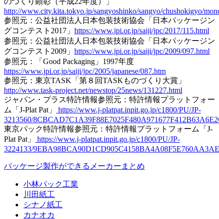
のづくり顕彰（平成22年度）」
http://www.city.kita.tokyo.jp/sangyoshinko/sangyo/chushokigyo/mon
参照元：公益社団法人日本包装技術協会「日本パッケージン
グコンテスト2017」
https://www.jpi.or.jp/saiji/jpc/2017/115.html
参照元：公益社団法人日本包装技術協会「日本パッケージン
グコンテスト2009」
https://www.jpi.or.jp/saiji/jpc/2009/097.html
参照元：「Good Packaging」1997年度
https://www.jpi.or.jp/saiji/jpc/2005/japanese/087.htm
参照元：東京TASK「第８回TASKものづくり大賞」
http://www.task-project.net/newstop/25news/131227.html
ジャパン・プラス特許情報参照元：特許情報プラットフォー
ム「J-Plat Pat」
https://www.j-platpat.inpit.go.jp/c1800/PU/JP-
3213560/8CBCAD7C1A39F88E7025F480A971677F412B63A6E
東京パック特許情報参照元：特許情報プラットフォーム「J-
Plat Pat」
https://www.j-platpat.inpit.go.jp/c1800/PU/JP-
3224133/9EBA98BCA90D1CD905C4158BA4A08F5E760AA3AE98
パッケージ製作ができるメーカーまとめ
小林パック工業
川田紙工
シナノ紙工
カナオカ