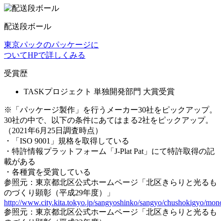
配送段ボール
東京パックのパッケージに
ついてHPで詳しくみる
受賞歴
TASKプロジェクト 単独開発部門 大賞受賞
※「パッケージ製作」を行うメーカー30社をピックアップ。
30社の中で、以下の条件にあてはまる2社をピックアップ。
（2021年6月25日調査時点）
・「ISO 9001」規格を取得している
・特許情報プラットフォーム「J-Plat Pat」にて特許取得の記
載がある
・各種賞を受賞している
参照元：東京都北区公式ホームページ「北区きらりと光るも
のづくり顕彰（平成29年度）」
http://www.city.kita.tokyo.jp/sangyoshinko/sangyo/chushokigyo/mon
参照元：東京都北区公式ホームページ「北区きらりと光るも