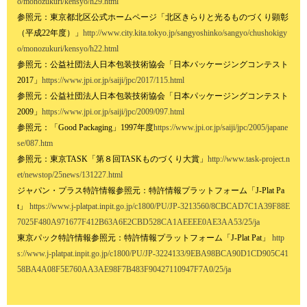
o/monozukuri/kensyo/h29.html
参照元：東京都北区公式ホームページ「北区きらりと光るものづくり顕彰
（平成22年度）」
http://www.city.kita.tokyo.jp/sangyoshinko/sangyo/chushokigy
o/monozukuri/kensyo/h22.html
参照元：公益社団法人日本包装技術協会「日本パッケージングコンテスト
2017」
https://www.jpi.or.jp/saiji/jpc/2017/115.html
参照元：公益社団法人日本包装技術協会「日本パッケージングコンテスト
2009」
https://www.jpi.or.jp/saiji/jpc/2009/097.html
参照元：「Good Packaging」1997年度
https://www.jpi.or.jp/saiji/jpc/2005/japane
se/087.htm
参照元：東京TASK「第８回TASKものづくり大賞」
http://www.task-project.n
et/newstop/25news/131227.html
ジャパン・プラス特許情報参照元：特許情報プラットフォーム「J-Plat Pa
t」
https://www.j-platpat.inpit.go.jp/c1800/PU/JP-3213560/8CBCAD7C1A39F88E
7025F480A971677F412B63A6E2CBD528CA1AEEEE0AE3AA53/25/ja
東京パック特許情報参照元：特許情報プラットフォーム「J-Plat Pat」
http
s://www.j-platpat.inpit.go.jp/c1800/PU/JP-3224133/9EBA98BCA90D1CD905C41
58BA4A08F5E760AA3AE98F7B483F90427110947F7A0/25/ja