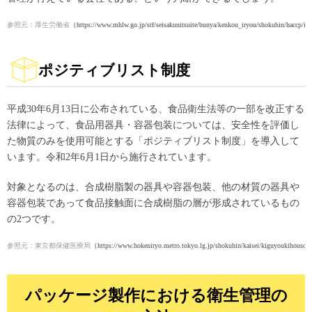
参照元：厚生労働省
（https://www.mhlw.go.jp/stf/seisakunitsuite/bunya/kenkou_iryou/shokuhin/haccp/i
ポジティブリスト制度
平成30年6月13日に公布されている、食品衛生法等の一部を改正する
法律によって、食品用器具・容器包装については、安全性を評価し
た物質のみを使用可能とする「ポジティブリスト制度」を導入して
います。令和2年6月1日から施行されています。
対象となるのは、合成樹脂製の器具や容器包装、他の材質の器具や
容器包装であって食品接触面に合成樹脂の層が形成されているもの
の2つです。
参照元：東京都保健医療局
（https://www.hokeniryo.metro.tokyo.lg.jp/shokuhin/kaisei/kiguyoukihouso
パッケージ製作における衛生管理の