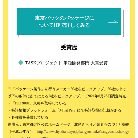
東京パックのパッケージに
ついてHPで詳しくみる
受賞歴
TASKプロジェクト 単独開発部門 大賞受賞
※「パッケージ製作」を行うメーカー30社をピックアップ。30社の中で、
以下の条件にあてはまる2社をピックアップ。（2021年6月25日調査時点）
・「ISO 9001」規格を取得している
・特許情報プラットフォーム「J-Plat Pat」にて特許取得の記載がある
・各種賞を受賞している
参照元：東京都北区公式ホームページ「北区きらりと光るものづくり顕彰
（平成29年度）」
http://www.city.kita.tokyo.jp/sangyoshinko/sangyo/chushokigy