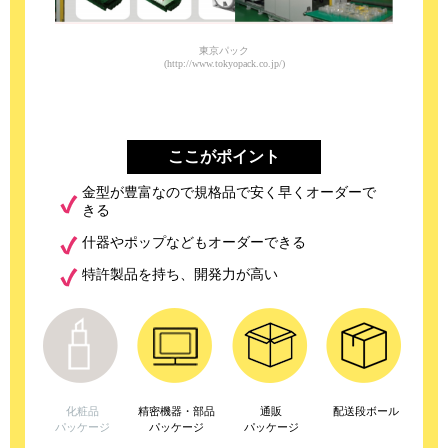
東京パック
(http://www.tokyopack.co.jp/)
ここがポイント
金型が豊富なので規格品で安く早くオーダーで
きる
什器やポップなどもオーダーできる
特許製品を持ち、開発力が高い
化粧品
精密機器・部品
通販
配送段ボール
パッケージ
パッケージ
パッケージ