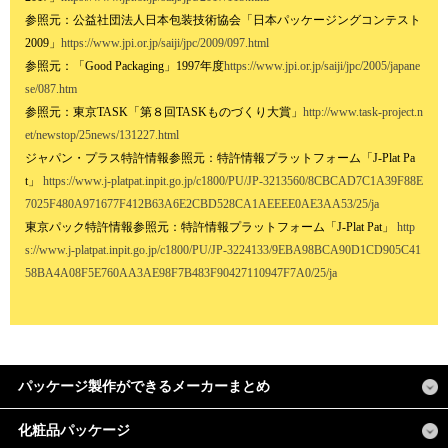
参照元：公益社団法人日本包装技術協会「日本パッケージングコンテスト
2009」
https://www.jpi.or.jp/saiji/jpc/2009/097.html
参照元：「Good Packaging」1997年度
https://www.jpi.or.jp/saiji/jpc/2005/japane
se/087.htm
参照元：東京TASK「第８回TASKものづくり大賞」
http://www.task-project.n
et/newstop/25news/131227.html
ジャパン・プラス特許情報参照元：特許情報プラットフォーム「J-Plat Pa
t」
https://www.j-platpat.inpit.go.jp/c1800/PU/JP-3213560/8CBCAD7C1A39F88E
7025F480A971677F412B63A6E2CBD528CA1AEEEE0AE3AA53/25/ja
東京パック特許情報参照元：特許情報プラットフォーム「J-Plat Pat」
http
s://www.j-platpat.inpit.go.jp/c1800/PU/JP-3224133/9EBA98BCA90D1CD905C41
58BA4A08F5E760AA3AE98F7B483F90427110947F7A0/25/ja
パッケージ製作ができるメーカーまとめ
化粧品パッケージ