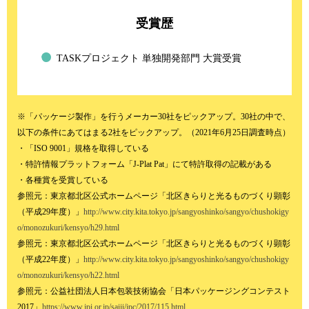
受賞歴
TASKプロジェクト 単独開発部門 大賞受賞
※「パッケージ製作」を行うメーカー30社をピックアップ。30社の中で、
以下の条件にあてはまる2社をピックアップ。（2021年6月25日調査時点）
・「ISO 9001」規格を取得している
・特許情報プラットフォーム「J-Plat Pat」にて特許取得の記載がある
・各種賞を受賞している
参照元：東京都北区公式ホームページ「北区きらりと光るものづくり顕彰
（平成29年度）」
http://www.city.kita.tokyo.jp/sangyoshinko/sangyo/chushokigy
o/monozukuri/kensyo/h29.html
参照元：東京都北区公式ホームページ「北区きらりと光るものづくり顕彰
（平成22年度）」
http://www.city.kita.tokyo.jp/sangyoshinko/sangyo/chushokigy
o/monozukuri/kensyo/h22.html
参照元：公益社団法人日本包装技術協会「日本パッケージングコンテスト
2017」
https://www.jpi.or.jp/saiji/jpc/2017/115.html